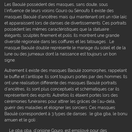
Les Baoulé possèdent des masques, sans doute, sous
l’influence de leurs voisins Gouro ou Sénoufo. Il existe des
masques Baoulé d’ancêtres mais qui maintenant ont un rôle laïc
et apparaissent lors de danses de divertissements. Ces portraits
possèdent les mêmes caractéristiques que la statuaire :
élégants, sculptés finement et polis. Ils montrent une grande
diversité régionale dans les coiffures et les tatouages. . Le
masque Baoulé double représente le mariage du soleil et de la
lune ou des jumeaux dont la naissance est toujours un bon
signe.
Autrement il existe des masques Baoulé zoomorphes, rappelant
le buffle et l’antilope. Ils sont toujours portés par des hommes. Ils
ont une réalisation différente des masques Baoulé portraits
d’ancêtres, ils sont plus conceptuels et schématiques car ils
représentent des esprits. Autrefois ils étaient portés lors des
cérémonies funéraires pour attirer les grâces de l’au-delà,
guérir des maladies et éloigner les sorciers. Ces masques
Baoulé correspondent à 3 types de danses : le gba gba, le bonu
amuen et le goli :
Le gba gba, d’origine Gouro, est employé pour des