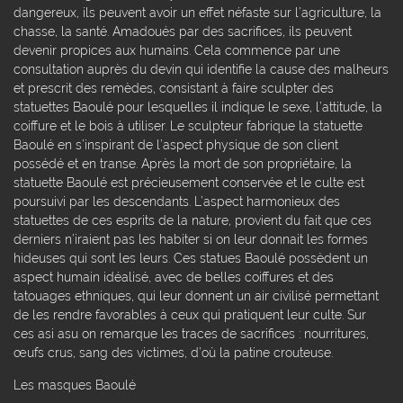
dangereux, ils peuvent avoir un effet néfaste sur l’agriculture, la
chasse, la santé. Amadoués par des sacrifices, ils peuvent
devenir propices aux humains. Cela commence par une
consultation auprès du devin qui identifie la cause des malheurs
et prescrit des remèdes, consistant à faire sculpter des
statuettes Baoulé pour lesquelles il indique le sexe, l’attitude, la
coiffure et le bois à utiliser. Le sculpteur fabrique la statuette
Baoulé en s’inspirant de l’aspect physique de son client
possédé et en transe. Après la mort de son propriétaire, la
statuette Baoulé est précieusement conservée et le culte est
poursuivi par les descendants. L’aspect harmonieux des
statuettes de ces esprits de la nature, provient du fait que ces
derniers n’iraient pas les habiter si on leur donnait les formes
hideuses qui sont les leurs. Ces statues Baoulé possèdent un
aspect humain idéalisé, avec de belles coiffures et des
tatouages ethniques, qui leur donnent un air civilisé permettant
de les rendre favorables à ceux qui pratiquent leur culte. Sur
ces asi asu on remarque les traces de sacrifices : nourritures,
œufs crus, sang des victimes, d’où la patine crouteuse.
Les masques Baoulé