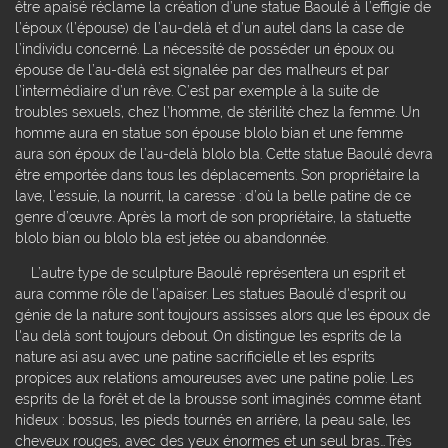
être apaisé réclame la création d’une statue Baoulé à l’effigie de
l’époux (l’épouse) de l’au-delà et d’un autel dans la case de
l’individu concerné. La nécessité de posséder un époux ou
épouse de l’au-delà est signalée par des malheurs et par
l’intermédiaire d’un rêve. C’est par exemple à la suite de
troubles sexuels, chez l’homme, de stérilité chez la femme. Un
homme aura en statue son épouse blolo bian et une femme
aura son époux de l’au-delà blolo bla. Cette statue Baoulé devra
être emportée dans tous les déplacements. Son propriétaire la
lave, l’essuie, la nourrit, la caresse : d’où la belle patine de ce
genre d’œuvre. Après la mort de son propriétaire, la statuette
blolo bian ou blolo bla est jetée ou abandonnée.
L’autre type de sculpture Baoulé représentera un esprit et
aura comme rôle de l’apaiser. Les statues Baoulé d'esprit ou
génie de la nature sont toujours assisses alors que les époux de
l'au delà sont toujours debout. On distingue les esprits de la
nature asi asu avec une patine sacrificielle et les esprits
propices aux relations amoureuses avec une patine polie. Les
esprits de la forêt et de la brousse sont imaginés comme étant
hideux : bossus, les pieds tournés en arrière, la peau sale, les
cheveux rouges, avec des yeux énormes et un seul bras…Très