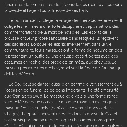
funérailles de femmes lors de la période des récoltes. Il célèbre
la beauté et l’âge, d’où la finesse de ses traits.
Le bonu amuen protège le village des menaces extérieures. Il
oblige les femmes à une forte discipline et il apparaît lors des
commémorations de la mort de notables. Les esprits de la
brousse ont leur propre sanctuaire dans lesquels ils reçoivent
des sacrifices. Lorsque les esprits interviennent dans la vie
communautaire, leurs masques ont la forme de heaume en bois
représentant un buffle ou une antilope et sont portés avec des
costumes en raphia, des bracelets en métal aux chevilles. Le
museau possède des dents symbolisant la force de l’animal qui
doit les défendre.
Le Goli peut se danser aussi bien comme divertissement qu’à
l’occasion de funérailles de gens importants. Il a été emprunté
aux Wan après 1900. Le masque kple kple a une forme ronde,
surmontée de deux cornes. Le masque masculin est rouge, le
masque féminin en noire (parfois inversement dans certains
villages). Il apparait souvent en paire dans la danse du Goli et
sont suivis par une paire de masques heaumes zoomorphes
(Goli Glen), puis une paire de masques à visages à cornes (Kpan