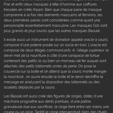
Pre) et enfin deux masques à tête d’homme aux coiffures
tressées en crête (Kpan). Bien que chaque paire de masque
comprenne à la fois des éléments masculins et féminins, les
deux premières paires sont considérées comme ayant une
personnalité essentiellement masculine. Les masques Goli sont
plus grands et plus lourds que les autres masques Baoulé.
Il existe aussi un instrument de divination appelé oracle à souris,
composé d’une poterie posée sur un socle en bois. L’oracle est
composé de deux étages communicants. A l’étage supérieur, le
devin met de la nourriture à côté d’une carapace de tortue
contenant des petits os ou bien un morceau de fer auquel sont
attachés des petits bâtonnets ornés de perle. On pose le
couvercle sur la boite et on attend que la souris monte manger
la nourriture . on ouvre ensuite la boite et le devin déchiffre le
message en analysant la disposition des bâtonnets ou des
osselets déplacés par la souris.
Les Baoulé ont aussi créé des figures de singes, dotés d’une
mâchoire prognathe aux dents pointues, d’une patine
granuleuse due aux sacrifices, le singe tient entre ses mains une
coupe ou un pilon. Tantôt le singe interviendrait dans des rituels