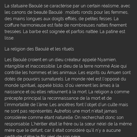
La statuaire Baoulé se caractérise par un certain réalisme, avec
les canons de beauté Baoulé : mollets ronds pour les femmes,
des mains longues aux doigts effilés, de petites fesses. La
coiffure harmonieuse est faite de nombreuses nattes finement
tressées. La barbe est soignée et parfois nattée. La patine est
lisse.
La religion des Baoulé et les rituels
Les Baoulé croient en un dieu créateur appelé Nyamien,
intangible et inaccessible. Le dieu de la terre nommé Asie qui
contrôle les hommes et les animaux. Les esprits ou Amuen sont
dotés de pouvoirs surnaturels. Le monde réel est l’opposé du
monde spirituel, appelé blolo, d’où viennent les âmes à la
naissance et où elles retournent à la mort. La religion a comme
précepte principal la reconnaissance de la mort et de
l’immortalité de l’âme. Les ancêtres font l’objet d’un culte mais
ne sont pas représentés. Autrefois une mort n’était jamais
considérée comme étant naturelle. On recherchait donc son
responsable. L’héritier était le frère ou la sœur né(e) de la même
mère que le défunt, car il était considéré qu’il n’y a aucune
certitude d’être le fils réel de son père.