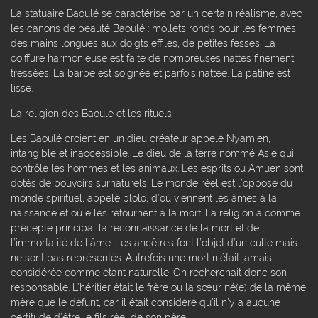
La statuaire Baoulé se caractérise par un certain réalisme, avec
les canons de beauté Baoulé : mollets ronds pour les femmes,
des mains longues aux doigts effilés, de petites fesses. La
coiffure harmonieuse est faite de nombreuses nattes finement
tressées. La barbe est soignée et parfois nattée. La patine est
lisse.
La religion des Baoulé et les rituels
Les Baoulé croient en un dieu créateur appelé Nyamien,
intangible et inaccessible. Le dieu de la terre nommé Asie qui
contrôle les hommes et les animaux. Les esprits ou Amuen sont
dotés de pouvoirs surnaturels. Le monde réel est l’opposé du
monde spirituel, appelé blolo, d’où viennent les âmes à la
naissance et où elles retournent à la mort. La religion a comme
précepte principal la reconnaissance de la mort et de
l’immortalité de l’âme. Les ancêtres font l’objet d’un culte mais
ne sont pas représentés. Autrefois une mort n’était jamais
considérée comme étant naturelle. On recherchait donc son
responsable. L’héritier était le frère ou la sœur né(e) de la même
mère que le défunt, car il était considéré qu’il n’y a aucune
certitude d’être le fils réel de son père.