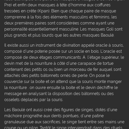
Pre) et enfin deux masques à tête d’homme aux coiffures
tressées en crête (Kpan). Bien que chaque paire de masque
comprenne à la fois des éléments masculins et féminins, les
deux premières paires sont considérées comme ayant une
personnalité essentiellement masculine. Les masques Goli sont
plus grands et plus lourds que les autres masques Baoulé.
Il existe aussi un instrument de divination appelé oracle à souris,
composé d’une poterie posée sur un socle en bois. L’oracle est
composé de deux étages communicants. A l’étage supérieur, le
devin met de la nourriture à côté d’une carapace de tortue
contenant des petits os ou bien un morceau de fer auquel sont
attachés des petits bâtonnets ornés de perle. On pose le
couvercle sur la boite et on attend que la souris monte manger
la nourriture . on ouvre ensuite la boite et le devin déchiffre le
message en analysant la disposition des bâtonnets ou des
osselets déplacés par la souris.
Les Baoulé ont aussi créé des figures de singes, dotés d’une
mâchoire prognathe aux dents pointues, d’une patine
granuleuse due aux sacrifices, le singe tient entre ses mains une
coupe ou un pilon. Tantôt le singe interviendrait dans des rituels