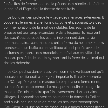
funérailles de femmes lors de la période des récoltes. Il célèbre
la beauté et l’âge, d’où la finesse de ses traits.
Le bonu amuen protège le village des menaces extérieures. Il
oblige les femmes à une forte discipline et il apparaît lors des
commémorations de la mort de notables. Les esprits de la
brousse ont leur propre sanctuaire dans lesquels ils reçoivent
des sacrifices. Lorsque les esprits interviennent dans la vie
communautaire, leurs masques ont la forme de heaume en bois
représentant un buffle ou une antilope et sont portés avec des
costumes en raphia, des bracelets en métal aux chevilles. Le
museau possède des dents symbolisant la force de l’animal qui
doit les défendre.
Le Goli peut se danser aussi bien comme divertissement qu’à
l’occasion de funérailles de gens importants. Il a été emprunté
aux Wan après 1900. Le masque kple kple a une forme ronde,
surmontée de deux cornes. Le masque masculin est rouge, le
masque féminin en noire (parfois inversement dans certains
villages). Il apparait souvent en paire dans la danse du Goli et
sont suivis par une paire de masques heaumes zoomorphes
(Goli Glen), puis une paire de masques à visages à cornes (Kpan