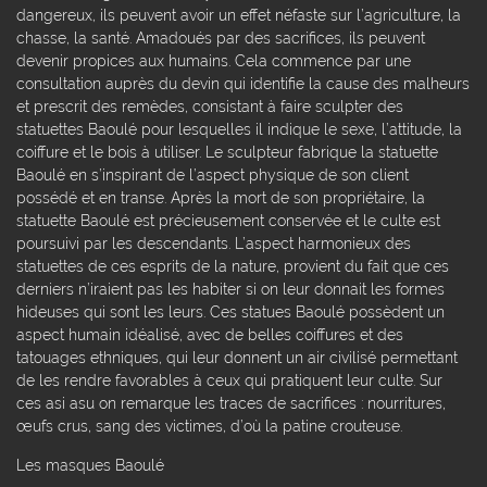
dangereux, ils peuvent avoir un effet néfaste sur l’agriculture, la
chasse, la santé. Amadoués par des sacrifices, ils peuvent
devenir propices aux humains. Cela commence par une
consultation auprès du devin qui identifie la cause des malheurs
et prescrit des remèdes, consistant à faire sculpter des
statuettes Baoulé pour lesquelles il indique le sexe, l’attitude, la
coiffure et le bois à utiliser. Le sculpteur fabrique la statuette
Baoulé en s’inspirant de l’aspect physique de son client
possédé et en transe. Après la mort de son propriétaire, la
statuette Baoulé est précieusement conservée et le culte est
poursuivi par les descendants. L’aspect harmonieux des
statuettes de ces esprits de la nature, provient du fait que ces
derniers n’iraient pas les habiter si on leur donnait les formes
hideuses qui sont les leurs. Ces statues Baoulé possèdent un
aspect humain idéalisé, avec de belles coiffures et des
tatouages ethniques, qui leur donnent un air civilisé permettant
de les rendre favorables à ceux qui pratiquent leur culte. Sur
ces asi asu on remarque les traces de sacrifices : nourritures,
œufs crus, sang des victimes, d’où la patine crouteuse.
Les masques Baoulé