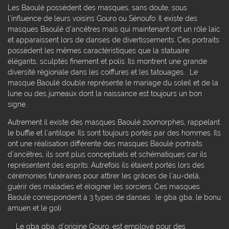
Les Baoulé possèdent des masques, sans doute, sous
l’influence de leurs voisins Gouro ou Sénoufo. Il existe des
masques Baoulé d’ancêtres mais qui maintenant ont un rôle laïc
et apparaissent lors de danses de divertissements. Ces portraits
possèdent les mêmes caractéristiques que la statuaire :
élégants, sculptés finement et polis. Ils montrent une grande
diversité régionale dans les coiffures et les tatouages. . Le
masque Baoulé double représente le mariage du soleil et de la
lune ou des jumeaux dont la naissance est toujours un bon
signe.
Autrement il existe des masques Baoulé zoomorphes, rappelant
le buffle et l’antilope. Ils sont toujours portés par des hommes. Ils
ont une réalisation différente des masques Baoulé portraits
d’ancêtres, ils sont plus conceptuels et schématiques car ils
représentent des esprits. Autrefois ils étaient portés lors des
cérémonies funéraires pour attirer les grâces de l’au-delà,
guérir des maladies et éloigner les sorciers. Ces masques
Baoulé correspondent à 3 types de danses : le gba gba, le bonu
amuen et le goli :
Le gba gba, d’origine Gouro, est employé pour des