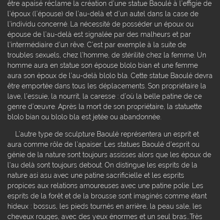
être apaisé réclame la création d’une statue Baoulé à l’effigie de
l’époux (l’épouse) de l’au-delà et d’un autel dans la case de
l’individu concerné. La nécessité de posséder un époux ou
épouse de l’au-delà est signalée par des malheurs et par
l’intermédiaire d’un rêve. C’est par exemple à la suite de
troubles sexuels, chez l’homme, de stérilité chez la femme. Un
homme aura en statue son épouse blolo bian et une femme
aura son époux de l’au-delà blolo bla. Cette statue Baoulé devra
être emportée dans tous les déplacements. Son propriétaire la
lave, l’essuie, la nourrit, la caresse : d’où la belle patine de ce
genre d’œuvre. Après la mort de son propriétaire, la statuette
blolo bian ou blolo bla est jetée ou abandonnée.
L’autre type de sculpture Baoulé représentera un esprit et
aura comme rôle de l’apaiser. Les statues Baoulé d'esprit ou
génie de la nature sont toujours assisses alors que les époux de
l'au delà sont toujours debout. On distingue les esprits de la
nature asi asu avec une patine sacrificielle et les esprits
propices aux relations amoureuses avec une patine polie. Les
esprits de la forêt et de la brousse sont imaginés comme étant
hideux : bossus, les pieds tournés en arrière, la peau sale, les
cheveux rouges, avec des yeux énormes et un seul bras…Très