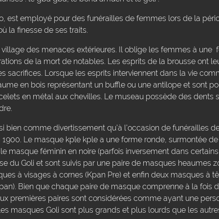
 est employé pour des funérailles de femmes lors de la périod
ù la finesse de ses traits.
lage des menaces extérieures. Il oblige les femmes à une fort
ions de la mort de notables. Les esprits de la brousse ont le
es sacrifices. Lorsque les esprits interviennent dans la vie com
me en bois représentant un buffle ou une antilope et sont po
celets en métal aux chevilles. Le museau possède des dents s
dre.
 bien comme divertissement qu’à l’occasion de funérailles de 
1900. Le masque kple kple a une forme ronde, surmontée de
 masque féminin en noire (parfois inversement dans certains vi
nse du Goli et sont suivis par une paire de masques heaumes 
sques à visages à cornes (Kpan Pre) et enfin deux masques à 
(Kpan). Bien que chaque paire de masque comprenne à la fois 
deux premières paires sont considérées comme ayant une perso
Les masques Goli sont plus grands et plus lourds que les aut