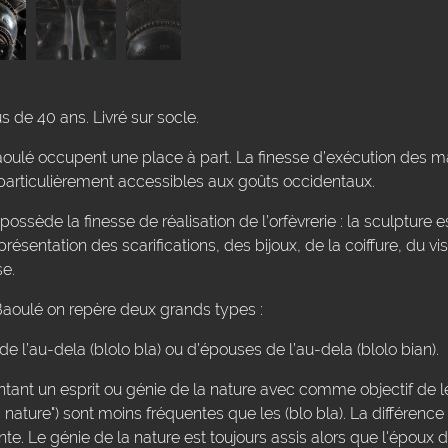
 de 40 ans. Livré sur socle.
s Baoulé occupent une place à part. La finesse d’exécution des
particulièrement accessibles aux goûts occidentaux.
ossède la finesse de réalisation de l’orfèvrerie : la sculpture est
eprésentation des scarifications, des bijoux, de la coiffure, du vi
se.
 Baoulé on repère deux grands types :
de l’au-dela (blolo bla) ou d’épouses de l’au-dela (blolo bian).
ntant un esprit ou génie de la nature avec comme objectif de l
 nature") sont moins fréquentes que les (blo bla). La différence 
nte. Le génie de la nature est toujours assis alors que l'époux d