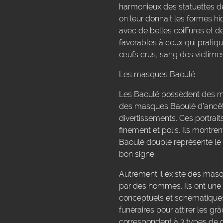
harmonieux des statuettes de c
on leur donnait les formes h
avec de belles coiffures et d
favorables à ceux qui pratique
œufs crus, sang des victimes
Les masques Baoulé
Les Baoulé possèdent des mas
des masques Baoulé d’ancêtre
divertissements. Ces portrait
finement et polis. Ils montre
Baoulé double représente le 
bon signe.
Autrement il existe des masqu
par des hommes. Ils ont une r
conceptuels et schématiques c
funéraires pour attirer les g
correspondent à 3 types de d