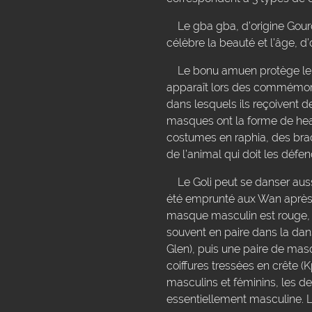
Le gba gba, d’origine Gouro,
célèbre la beauté et l’âge, d’o
Le bonu amuen protège le vil
apparaît lors des commémorat
dans lesquels ils reçoivent d
masques ont la forme de heau
costumes en raphia, des bra
de l’animal qui doit les défen
Le Goli peut se danser aussi
été emprunté aux Wan après 
masque masculin est rouge, le
souvent en paire dans la da
Glen), puis une paire de ma
coiffures tressées en crête 
masculins et féminins, les 
essentiellement masculine. 