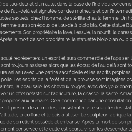
se) de l’au-delà et d’un autel dans la case de l’individu concern
de l’au-delà est signalée par des malheurs et par l’intermédia
oubles sexuels, chez l’homme, de stérilité chez la femme. Un
 femme aura son époux de l’au-delà blolo bla. Cette statue Ba
ments. Son propriétaire la lave, l’essuie, la nourrit, la caresse
près la mort de son propriétaire, la statuette blolo bian ou blo
oulé représentera un esprit et aura comme rôle de l’apaiser.
e sont toujours assisses alors que les époux de l'au delà sont t
ture asi asu avec une patine sacrificielle et les esprits propices
olie. Les esprits de la forêt et de la brousse sont imaginés 
 arrière, la peau sale, les cheveux rouges, avec des yeux énor
voir un effet néfaste sur l’agriculture, la chasse, la santé. Am
nir propices aux humains. Cela commence par une consultation
rs et prescrit des remèdes, consistant à faire sculpter des sta
l’attitude, la coiffure et le bois à utiliser. Le sculpteur fabrique 
que de son client possédé et en transe. Après la mort de son pro
sement conservée et le culte est poursuivi par les descendants