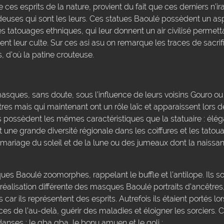
es esprits de la nature, provient du fait que ces derniers n’ira
ideuses qui sont les leurs. Ces statues Baoulé possèdent un as
es tatouages ethniques, qui leur donnent un air civilisé permett
nt leur culte. Sur ces asi asu on remarque les traces de sacrifi
, d’où la patine crouteuse.
ques, sans doute, sous l’influence de leurs voisins Gouro ou S
s mais qui maintenant ont un rôle laïc et apparaissent lors 
s possèdent les mêmes caractéristiques que la statuaire : élég
nt une grande diversité régionale dans les coiffures et les tato
mariage du soleil et de la lune ou des jumeaux dont la naissan
es Baoulé zoomorphes, rappelant le buffle et l’antilope. Ils so
éalisation différente des masques Baoulé portraits d’ancêtres, 
ar ils représentent des esprits. Autrefois ils étaient portés l
râces de l’au-delà, guérir des maladies et éloigner les sorcier
anses : le gba gba, le bonu amuen et le goli :