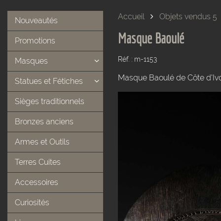
Accueil
Objets vendus 5
Nouveautés
Masque Baoulé
Promotions
Réf. : m-1153
Masques
Masque Baoulé de Côte d'Ivo
Statues et Fétiches
Sièges traditionnels
Bronzes anciens
Armes et Outils
Terres Cuites
Accessoires
Curiosités