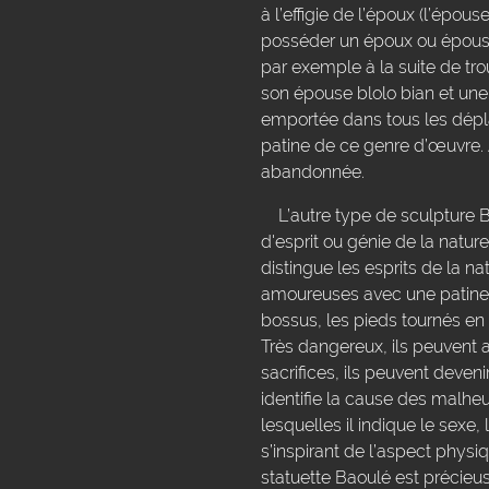
à l’effigie de l’époux (l’épou
posséder un époux ou épouse 
par exemple à la suite de tr
son épouse blolo bian et une
emportée dans tous les déplace
patine de ce genre d’œuvre. A
abandonnée.
L’autre type de sculpture Ba
d'esprit ou génie de la natur
distingue les esprits de la na
amoureuses avec une patine p
bossus, les pieds tournés en
Très dangereux, ils peuvent a
sacrifices, ils peuvent deve
identifie la cause des malheu
lesquelles il indique le sexe, 
s’inspirant de l’aspect physi
statuette Baoulé est précieu