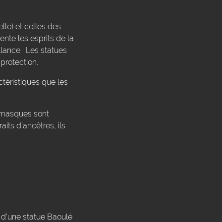
lle) et celles des
ente les esprits de la
lance : Les statues
protection.
éristiques que les
s masques sont
its d’ancêtres, ils
n d’une statue Baoulé