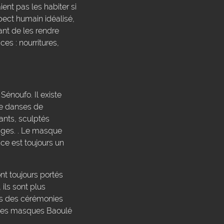
ient pas les habiter si
pect humain idéalisé,
ant de les rendre
ces : nourritures,
énoufo. Il existe
de danses de
ants, sculptés
uages. . Le masque
ce est toujours un
nt toujours portés
ils sont plus
ors des cérémonies
s. Ces masques Baoulé