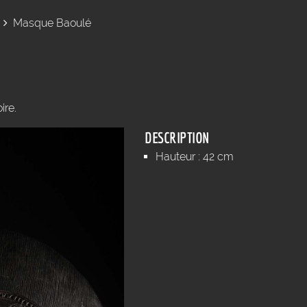
Masque Baoulé
ire.
DESCRIPTION
Hauteur : 42 cm