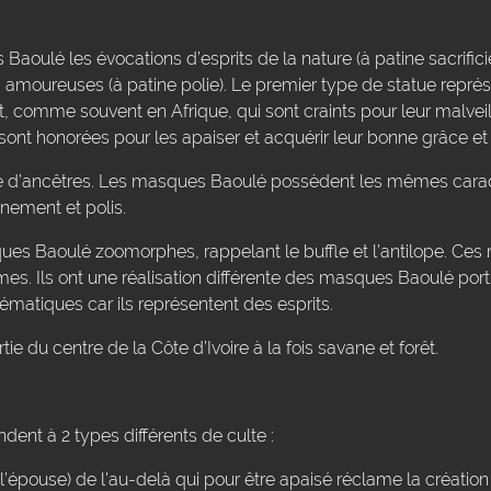
Baoulé les évocations d’esprits de la nature (à patine sacrificie
s amoureuses (à patine polie). Le premier type de statue représ
, comme souvent en Afrique, qui sont craints pour leur malveil
sont honorées pour les apaiser et acquérir leur bonne grâce et 
é d’ancêtres. Les masques Baoulé possèdent les mêmes caract
inement et polis.
ues Baoulé zoomorphes, rappelant le buffle et l’antilope. Ce
s. Ils ont une réalisation différente des masques Baoulé portra
ématiques car ils représentent des esprits.
e du centre de la Côte d’Ivoire à la fois savane et forêt.
ent à 2 types différents de culte :
’épouse) de l’au-delà qui pour être apaisé réclame la créatio