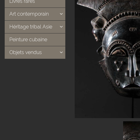
Livres rares
Art contemporain
Héritage tribal Asie
Peinture cubaine
Objets vendus