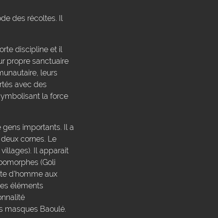
e des récoltes. Il
e discipline et il
ur propre sanctuaire
munautaire, leurs
rtés avec des
ymbolisant la force
gens importants. Il a
 deux cornes. Le
llages). Il apparait
zoomorphes (Goli
tête d’homme aux
des éléments
nnalité
res masques Baoulé.