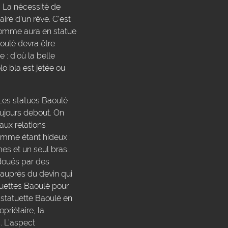
é. La nécessité de
ire d’un rêve. C’est
 homme aura en statue
oulé devra être
 : d’où la belle
lo bla est jetée ou
 Les statues Baoulé
oujours debout. On
 aux relations
comme étant hideux :
mes et un seul bras…
adoués par des
 auprès du devin qui
tuettes Baoulé pour
la statuette Baoulé en
priétaire, la
. L’aspect