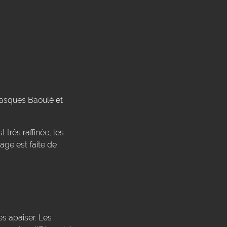
 masques Baoulé et
 très raffinée, les
sage est faite de
es apaiser. Les