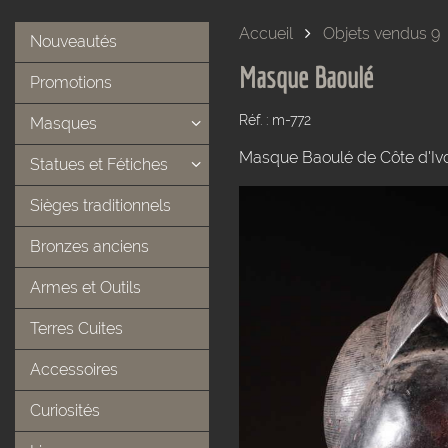
Accueil
Objets vendus 9
Nouveautés
Masque Baoulé
Promotions
Réf. : m-772
Masques
Masque Baoulé de Côte d'Ivo
Statues et Fétiches
Sièges traditionnels
Bronzes anciens
Armes et Outils
Terres Cuites
Accessoires
Curiosités