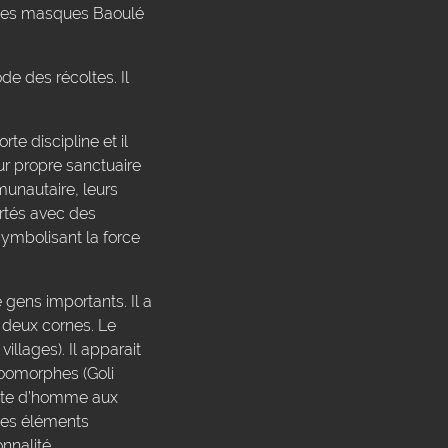
s. Ces masques Baoulé
e des récoltes. Il
e discipline et il
ur propre sanctuaire
munautaire, leurs
rtés avec des
ymbolisant la force
gens importants. Il a
 deux cornes. Le
llages). Il apparait
zoomorphes (Goli
tête d’homme aux
des éléments
nnalité