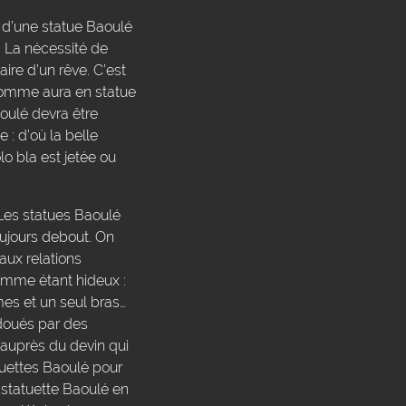
n d’une statue Baoulé
é. La nécessité de
ire d’un rêve. C’est
 homme aura en statue
oulé devra être
 : d’où la belle
lo bla est jetée ou
 Les statues Baoulé
oujours debout. On
 aux relations
comme étant hideux :
mes et un seul bras…
adoués par des
 auprès du devin qui
tuettes Baoulé pour
la statuette Baoulé en