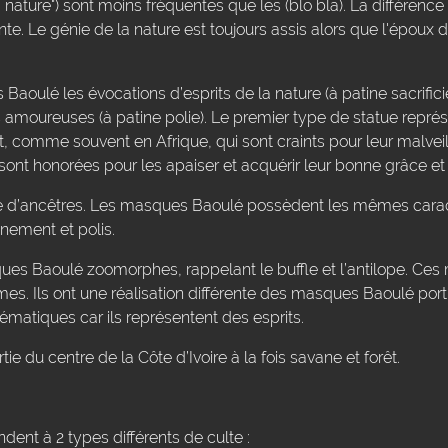
 nature") sont moins fréquentes que les (blo bla). La différence 
nte. Le génie de la nature est toujours assis alors que l'époux d
Baoulé les évocations d’esprits de la nature (à patine sacrificie
s amoureuses (à patine polie). Le premier type de statue représ
, comme souvent en Afrique, qui sont craints pour leur malveil
sont honorées pour les apaiser et acquérir leur bonne grâce et 
é d’ancêtres. Les masques Baoulé possèdent les mêmes caract
inement et polis.
ues Baoulé zoomorphes, rappelant le buffle et l’antilope. Ce
s. Ils ont une réalisation différente des masques Baoulé portra
ématiques car ils représentent des esprits.
e du centre de la Côte d’Ivoire à la fois savane et forêt.
ent à 2 types différents de culte :