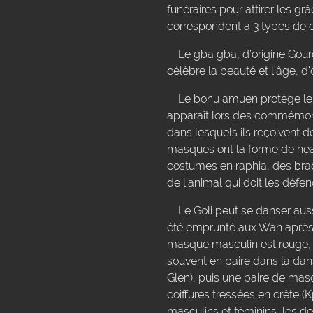
funéraires pour attirer les g
correspondent à 3 types de d
Le gba gba, d’origine Gouro,
célèbre la beauté et l’âge, d’o
Le bonu amuen protège le vil
apparaît lors des commémorat
dans lesquels ils reçoivent d
masques ont la forme de heau
costumes en raphia, des bra
de l’animal qui doit les défen
Le Goli peut se danser aussi
été emprunté aux Wan après 
masque masculin est rouge, le
souvent en paire dans la da
Glen), puis une paire de ma
coiffures tressées en crête 
masculins et féminins, les 