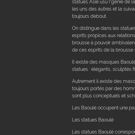
statues Asiè usu ("génie de la
les uns des autres et la suiva
toujours debout.
On distingue dans les statues 
esprits propices aux relation
brousse à pouvoir ambivalent
de ces esprits de la brousse 
Il existe des masques Baoul
statues : élégants, sculptés f
Autrement il existe des masq
toujours portés par des homme
sont plus conceptuels et sch
Les Baoulé occupent une parti
Les statues Baoulé
Les statues Baoulé correspond