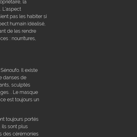
priétaire, la
. L’aspect
ient pas les habiter si
pect humain idéalisé,
ant de les rendre
ces : nourritures,
énoufo. Il existe
de danses de
ants, sculptés
uages. . Le masque
ce est toujours un
nt toujours portés
ils sont plus
ors des cérémonies