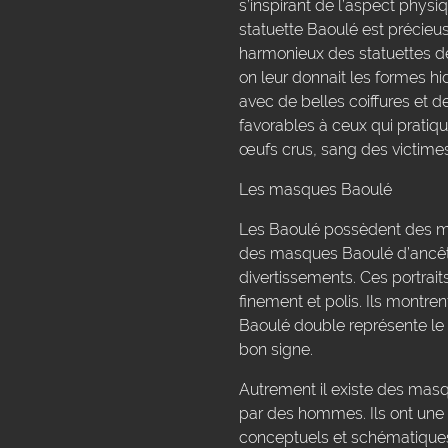
s’inspirant de l’aspect physi
statuette Baoulé est précieu
harmonieux des statuettes de c
on leur donnait les formes h
avec de belles coiffures et d
favorables à ceux qui pratique
œufs crus, sang des victimes
Les masques Baoulé
Les Baoulé possèdent des mas
des masques Baoulé d’ancêtre
divertissements. Ces portrait
finement et polis. Ils montre
Baoulé double représente le 
bon signe.
Autrement il existe des masqu
par des hommes. Ils ont une r
conceptuels et schématiques c