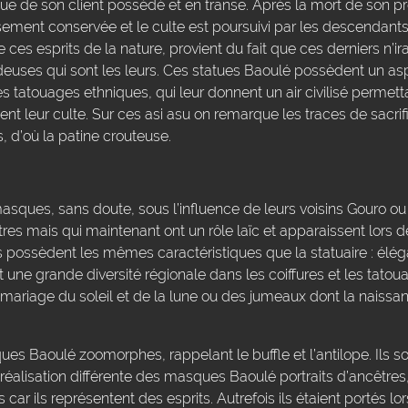
que de son client possédé et en transe. Après la mort de son pro
sement conservée et le culte est poursuivi par les descendants
es esprits de la nature, provient du fait que ces derniers n’ira
ideuses qui sont les leurs. Ces statues Baoulé possèdent un as
es tatouages ethniques, qui leur donnent un air civilisé permett
nt leur culte. Sur ces asi asu on remarque les traces de sacrifi
, d’où la patine crouteuse.
ques, sans doute, sous l’influence de leurs voisins Gouro ou S
s mais qui maintenant ont un rôle laïc et apparaissent lors 
s possèdent les mêmes caractéristiques que la statuaire : élég
nt une grande diversité régionale dans les coiffures et les tato
mariage du soleil et de la lune ou des jumeaux dont la naissan
es Baoulé zoomorphes, rappelant le buffle et l’antilope. Ils so
éalisation différente des masques Baoulé portraits d’ancêtres, 
ar ils représentent des esprits. Autrefois ils étaient portés l