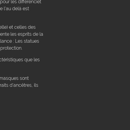
pour les différenciet
e l'au delà est
lle) et celles des
ente les esprits de la
lance : Les statues
protection.
éristiques que les
s masques sont
its d’ancêtres, ils