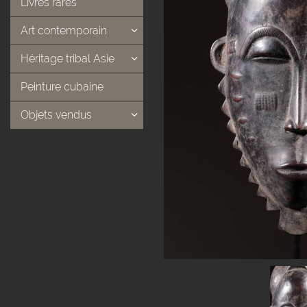
Livres rares
Art contemporain
Héritage tribal Asie
Peinture cubaine
Objets vendus