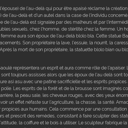
’épouse) de l’au-delà qui pour être apaisé réclame la créatio
se) de l’au-delà et d’un autel dans la case de l’individu concern
de l’au-delà est signalée par des malheurs et par l’intermédia
oubles sexuels, chez l’homme, de stérilité chez la femme. Un
 femme aura son époux de l’au-delà blolo bla. Cette statue Ba
ments. Son propriétaire la lave, l’essuie, la nourrit, la caresse
près la mort de son propriétaire, la statuette blolo bian ou blo
oulé représentera un esprit et aura comme rôle de l’apaiser.
e sont toujours assisses alors que les époux de l'au delà sont t
ture asi asu avec une patine sacrificielle et les esprits propices
olie. Les esprits de la forêt et de la brousse sont imaginés 
 arrière, la peau sale, les cheveux rouges, avec des yeux énor
voir un effet néfaste sur l’agriculture, la chasse, la santé. Am
nir propices aux humains. Cela commence par une consultation
rs et prescrit des remèdes, consistant à faire sculpter des sta
l’attitude, la coiffure et le bois à utiliser. Le sculpteur fabrique 