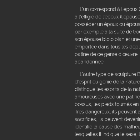
L’un correspond à l’époux (l
à l’effigie de l’époux (l’épou
posséder un époux ou épouse 
par exemple à la suite de tr
son épouse blolo bian et une
emportée dans tous les déplace
patine de ce genre d’œuvre. A
abandonnée.
L’autre type de sculpture Ba
d'esprit ou génie de la natur
distingue les esprits de la na
amoureuses avec une patine p
bossus, les pieds tournés en
Très dangereux, ils peuvent a
sacrifices, ils peuvent deve
identifie la cause des malheu
lesquelles il indique le sexe, 