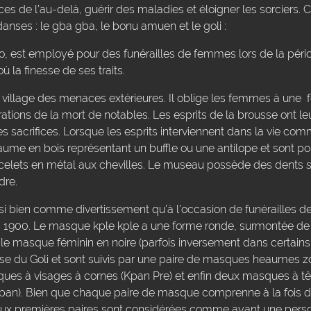
râces de l’au-delà, guérir des maladies et éloigner les sorcier
anses : le gba gba, le bonu amuen et le goli :
 est employé pour des funérailles de femmes lors de la périod
ù la finesse de ses traits.
lage des menaces extérieures. Il oblige les femmes à une fort
ions de la mort de notables. Les esprits de la brousse ont le
es sacrifices. Lorsque les esprits interviennent dans la vie com
me en bois représentant un buffle ou une antilope et sont po
celets en métal aux chevilles. Le museau possède des dents s
dre.
 bien comme divertissement qu’à l’occasion de funérailles de 
1900. Le masque kple kple a une forme ronde, surmontée de
 masque féminin en noire (parfois inversement dans certains vi
nse du Goli et sont suivis par une paire de masques heaumes 
sques à visages à cornes (Kpan Pre) et enfin deux masques à 
(Kpan). Bien que chaque paire de masque comprenne à la fois 
deux premières paires sont considérées comme ayant une perso