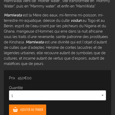
MamiWata vient de "Mother water", vite transformée en "Mommy
Water", puis en "Mammy water", et enfin en "MamiWata".
Mamiwata
est la Mère des eaux, mi-femme mi-poisson, mi-
terrestre mi-aquatique, déesse du culte
vodun
au Togo et au
Bénin, esprit de l’eau craint par les pêcheurs du Nigeria et du
Ghana, mangeuse d’Hommes qui erre dans la nuit africaine
sous les traits d’une revenante, sainte patronne des prostituées
de Kinshasa.
Mamiwata
est une divinité qui est l’objet d’autant
de cultes que d’adeptes. Héroïne de contes lacustres et de
légendes urbaines, elle recouvre autant de symboles que de
cultures, et incarne autant de vertus que d’espoirs, autant de
maléfices que de peurs.
Prix : 450€00
Quantité
AJOUTER AU PANIER