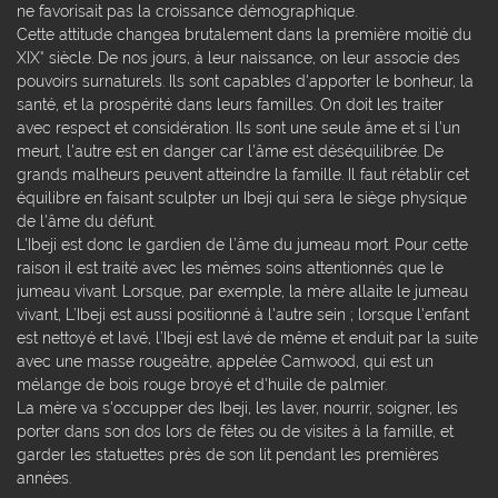
ne favorisait pas la croissance démographique.
Cette attitude changea brutalement dans la première moitié du
XIX° siècle. De nos jours, à leur naissance, on leur associe des
pouvoirs surnaturels. Ils sont capables d'apporter le bonheur, la
santé, et la prospérité dans leurs familles. On doit les traiter
avec respect et considération. Ils sont une seule âme et si l'un
meurt, l'autre est en danger car l'âme est déséquilibrée. De
grands malheurs peuvent atteindre la famille. Il faut rétablir cet
équilibre en faisant sculpter un Ibeji qui sera le siège physique
de l'âme du défunt.
L'Ibeji est donc le gardien de l’âme du jumeau mort. Pour cette
raison il est traité avec les mêmes soins attentionnés que le
jumeau vivant. Lorsque, par exemple, la mère allaite le jumeau
vivant, L’Ibeji est aussi positionné à l'autre sein ; lorsque l'enfant
est nettoyé et lavé, l’Ibeji est lavé de même et enduit par la suite
avec une masse rougeâtre, appelée Camwood, qui est un
mélange de bois rouge broyé et d'huile de palmier.
La mère va s'occupper des Ibeji, les laver, nourrir, soigner, les
porter dans son dos lors de fêtes ou de visites à la famille, et
garder les statuettes près de son lit pendant les premières
années.