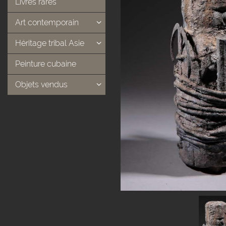
Livres rares
Art contemporain
Héritage tribal Asie
Peinture cubaine
Objets vendus