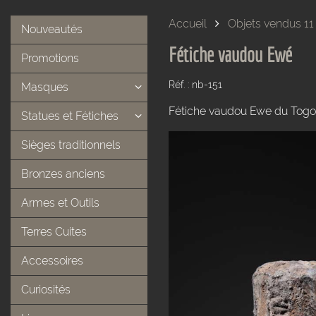
Accueil
Objets vendus 11
Nouveautés
Fétiche vaudou Ewé
Promotions
Réf. : nb-151
Masques
Fétiche vaudou Ewe du Togo
Statues et Fétiches
Sièges traditionnels
Bronzes anciens
Armes et Outils
Terres Cuites
Accessoires
Curiosités