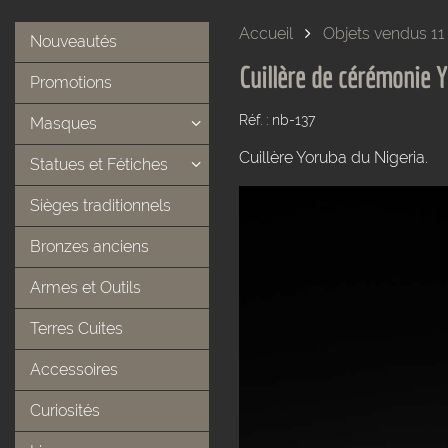
Accueil
Objets vendus 11
Nouveautés
Cuillère de cérémonie 
Promotions
Réf. : nb-137
Masques
Cuillère Yoruba du Nigeria.
Statues et Fétiches
Sièges traditionnels
Bronzes anciens
Armes et Outils
Terres Cuites
Accessoires
Curiosités