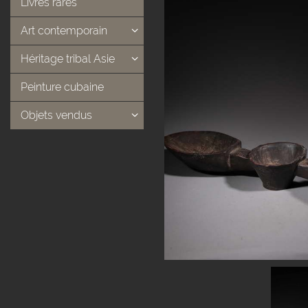
Livres rares
Art contemporain
Héritage tribal Asie
Peinture cubaine
Objets vendus