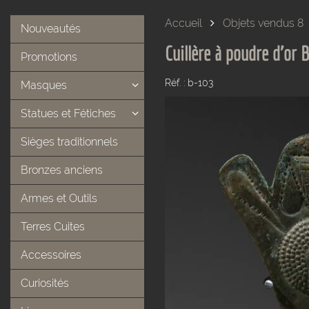
Accueil
Objets vendus 8
Nouveautés
Cuillère à poudre d'or 
Promotions
Réf. : b-103
Masques
Statues et Fétiches
Sièges traditionnels
Bronzes anciens
Armes et Outils
Terres Cuites
Accessoires
Curiosités