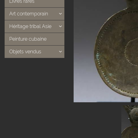
Livres rares
Art contemporain
Héritage tribal Asie
Peinture cubaine
Objets vendus