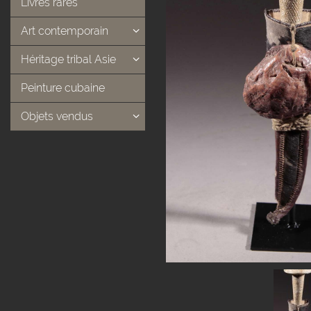
Livres rares
Art contemporain
Héritage tribal Asie
Peinture cubaine
Objets vendus