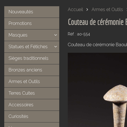
Accueil
Armes et Outils
Nouveautés
Couteau de cérémonie 
Promotions
Réf. : ao-554
Masques
Couteau de cérémonie Baoulé
Statues et Fétiches
Sièges traditionnels
Bronzes anciens
Armes et Outils
Terres Cuites
Accessoires
Curiosités