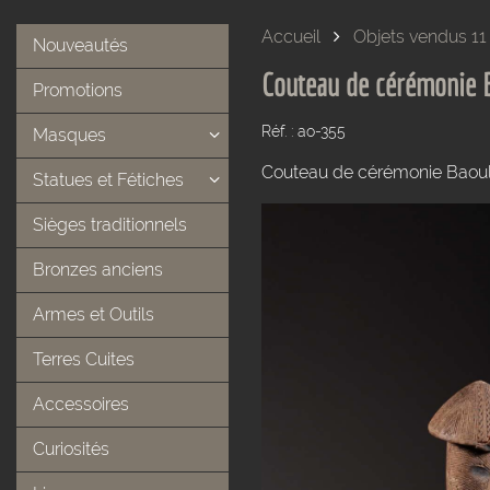
Accueil
Objets vendus 11
Nouveautés
Couteau de cérémonie 
Promotions
Réf. : ao-355
Masques
Couteau de cérémonie Baoulé
Statues et Fétiches
Sièges traditionnels
Bronzes anciens
Armes et Outils
Terres Cuites
Accessoires
Curiosités