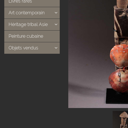
Livres rares
Art contemporain
Héritage tribal Asie
Peinture cubaine
Objets vendus