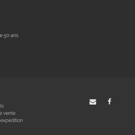
de 50 ans.
ls
e vente
'expédition