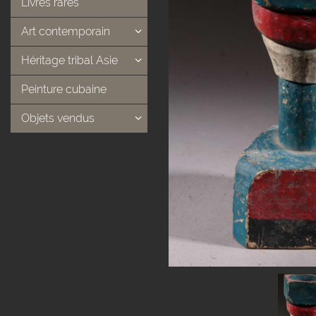
Livres rares
Art contemporain
Héritage tribal Asie
Peinture cubaine
Objets vendus