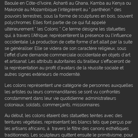
Baoule en Côte-d'Ivoire, Ashanti au Ghana, Kamba au Kenya ou
Makondé au Mozambique l'intégrèrent au " panthéon " des
pouvoirs terrestres, sous la forme de sculptures en bois, souvent
polychromes. Elles font partie de ce qui fut appelé
ultérieurement " les Colons ". Ce terme désigne les statuettes
qui, à travers l'Afrique, représentèrent la présence ou l'influence
occidentale. La production de cette forme d'art allait par la suite
se généraliser. Elle se videra de son caractère religieux, sous
l'effet d'une demande commerciale occidentale en objets d'art
et artisanat. Les attributs autoritaires du tirailleur s'effaceront de
la représentation au profit d'avatars de la réussite sociale et
autres signes extérieurs de modernité.
Les colons représentent une catégorie de personnes auxquelles
les artistes ou leurs commanditaires se sont vu confrontés
constamment dans leur vie quotidienne: administrateurs
coloniaux, soldats, commerçants, missionnaires.
Au début, les colons étaient des statuettes teintes avec des
teintures végétales, représentant les blancs tels que perçus par
les artisans africains, à travers le filtre des canons esthétiques
traditionnels. Les sculpteurs quittent ensuite le primitivisme, pour