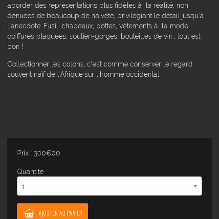
aborder des représentations plus fidèles à la réalité, non
dénuées de beaucoup de naiveté, privilégiant le détail jusqu'à
l'anecdote. Fusil, chapeaux, bottes, vètements à la mode,
coiffures plaquées, soutien-gorges, bouteilles de vin... tout est
bon !
Collectionner les colons, c'est comme conserver le regard
souvent naïf de l’Afrique sur l’homme occidental.
Prix : 300€00
Quantité
AJOUTER AU PANIER