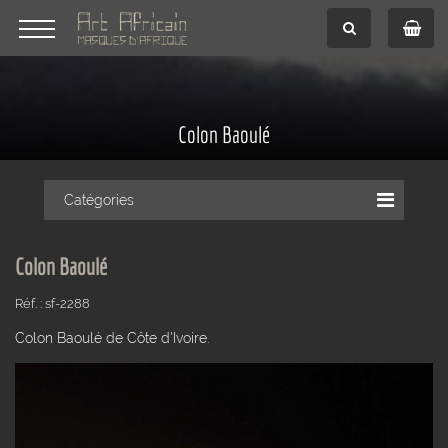
Colon Baoulé
Catégories
Colon Baoulé
Réf. : sf-2288
Colon Baoulé de Côte d'Ivoire.