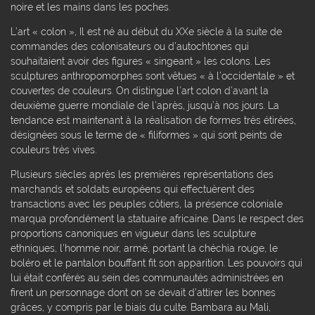
noire et les mains dans les poches.
L’art « colon », Il est né au début du XXe siècle à la suite de
commandes des colonisateurs ou d’autochtones qui
souhaitaient avoir des figures « singeant » les colons. Les
sculptures anthropomorphes sont vêtues « à l’occidentale » et
couvertes de couleurs. On distingue l’art colon d’avant la
deuxième guerre mondiale de l’après, jusqu’à nos jours. La
tendance est maintenant à la réalisation de formes très étirées,
désignées sous le terme de « filiformes » qui sont peints de
couleurs très vives.
Plusieurs siècles après les premières représentations des
marchands et soldats européens qui effectuèrent des
transactions avec les peuples côtiers, la présence coloniale
marqua profondément la statuaire africaine. Dans le respect des
proportions canoniques en vigueur dans les sculpture
ethniques, l'homme noir, armé, portant la chéchia rouge, le
boléro et le pantalon bouffant fit son apparition. Les pouvoirs qui
lui était conférés au sein des communautés administrées en
firent un personnage dont on se devait d'attirer les bonnes
grâces, y compris par le biais du culte. Bambara au Mali,