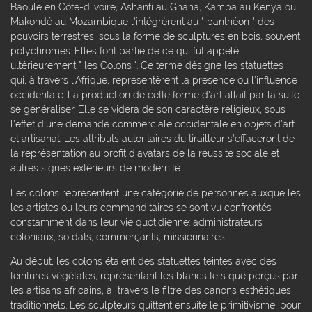
Baoule en Côte-d'Ivoire, Ashanti au Ghana, Kamba au Kenya ou
Makondé au Mozambique l'intégrèrent au " panthéon " des
pouvoirs terrestres, sous la forme de sculptures en bois, souvent
polychromes. Elles font partie de ce qui fut appelé
ultérieurement " les Colons ". Ce terme désigne les statuettes
qui, à travers l'Afrique, représentèrent la présence ou l'influence
occidentale. La production de cette forme d'art allait par la suite
se généraliser. Elle se videra de son caractère religieux, sous
l'effet d'une demande commerciale occidentale en objets d'art
et artisanat. Les attributs autoritaires du tirailleur s'effaceront de
la représentation au profit d'avatars de la réussite sociale et
autres signes extérieurs de modernité.
Les colons représentent une catégorie de personnes auxquelles
les artistes ou leurs commanditaires se sont vu confrontés
constamment dans leur vie quotidienne: administrateurs
coloniaux, soldats, commerçants, missionnaires.
Au début, les colons étaient des statuettes teintes avec des
teintures végétales, représentant les blancs tels que perçus par
les artisans africains, à travers le filtre des canons esthétiques
traditionnels. Les sculpteurs quittent ensuite le primitivisme, pour