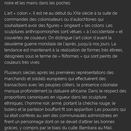
noire et les mains dans les poches.
L’art « colon », Il est né au début du XXe siècle à la suite de
commandes des colonisateurs ou d’autochtones qui
souhaitaient avoir des figures « singeant » les colons. Les
sculptures anthropomorphes sont vêtues « à l’occidentale » et
couvertes de couleurs. On distingue l’art colon d’avant la
deuxième guerre mondiale de l’après, jusqu’à nos jours. La
tendance est maintenant à la réalisation de formes très étirées,
désignées sous le terme de « filiformes » qui sont peints de
couleurs très vives.
Plusieurs siècles après les premières représentations des
marchands et soldats européens qui effectuèrent des
transactions avec les peuples côtiers, la présence coloniale
marqua profondément la statuaire africaine. Dans le respect des
proportions canoniques en vigueur dans les sculpture
ethniques, l'homme noir, armé, portant la chéchia rouge, le
boléro et le pantalon bouffant fit son apparition. Les pouvoirs qui
lui était conférés au sein des communautés administrées en
firent un personnage dont on se devait d'attirer les bonnes
grâces, y compris par le biais du culte. Bambara au Mali,