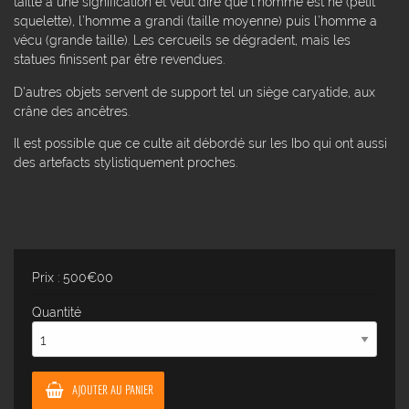
taille a une signification et veut dire que l’homme est né (petit
squelette), l’homme a grandi (taille moyenne) puis l’homme a
vécu (grande taille). Les cercueils se dégradent, mais les
statues finissent par être revendues.
D'autres objets servent de support tel un siège caryatide, aux
crâne des ancêtres.
Il est possible que ce culte ait débordé sur les Ibo qui ont aussi
des artefacts stylistiquement proches.
Prix : 500€00
Quantité
AJOUTER AU PANIER