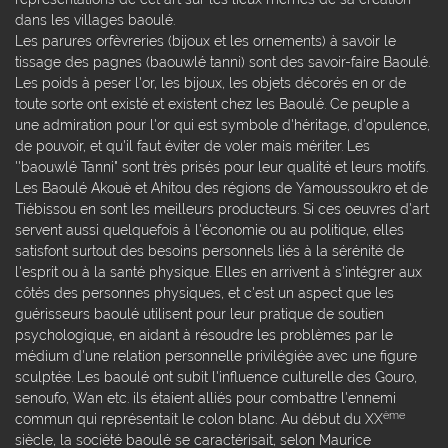
dans les villages baoulé.
Les parures orfèvreries (bijoux et les ornements) à savoir le
tissage des pagnes (baouwlé tanni) sont des savoir-faire Baoulé.
Les poids à peser l'or, les bijoux, les objets décorés en or de
toute sorte ont existé et existent chez les Baoulé. Ce peuple a
une admiration pour l'or qui est symbole d'héritage, d'opulence,
de pouvoir, et qu'il faut éviter de voler mais mériter. Les
''baouwlé Tanni" sont très prisés pour leur qualité et leurs motifs.
Les Baoulé Akouè et Ahitou des régions de Yamoussoukro et de
Tiébissou en sont les meilleurs producteurs. Si ces oeuvres d'art
servent aussi quelquefois à l'économie ou au politique, elles
satisfont surtout des besoins personnels liés à la sérénité de
l'esprit ou à la santé physique. Elles en arrivent à s'intégrer aux
côtés des personnes physiques, et c'est un aspect que les
guérisseurs baoulé utilisent pour leur pratique de soutien
psychologique, en aidant à résoudre les problèmes par le
médium d'une relation personnelle privilégiée avec une figure
sculptée. Les baoulé ont subit l'influence culturelle des Gouro,
senoufo, Wan etc. ils étaient alliés pour combattre l'ennemi
ème
commun qui représentait le colon blanc. Au début du XX
siècle, la société baoulé se caractérisait, selon Maurice