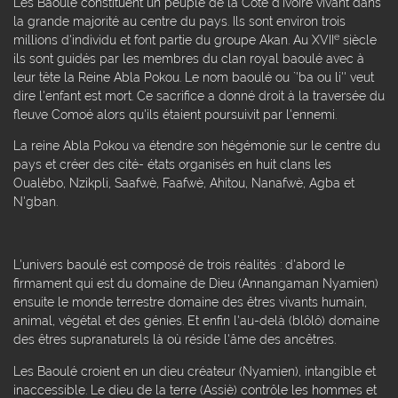
Les Baoulé constituent un peuple de la Côte d'Ivoire vivant dans
la grande majorité au centre du pays. Ils sont environ trois
e
millions d'individu et font partie du groupe Akan. Au XVII
siècle
ils sont guidés par les membres du clan royal baoulé avec à
leur tête la Reine Abla Pokou. Le nom baoulé ou `'ba ou li'' veut
dire l'enfant est mort. Ce sacrifice a donné droit à la traversée du
fleuve Comoé alors qu'ils étaient poursuivit par l'ennemi.
La reine Abla Pokou va étendre son hégémonie sur le centre du
pays et créer des cité- états organisés en huit clans les
Oualèbo, Nzikpli, Saafwè, Faafwè, Ahitou, Nanafwè, Agba et
N'gban.
L'univers baoulé est composé de trois réalités : d'abord le
firmament qui est du domaine de Dieu (Annangaman Nyamien)
ensuite le monde terrestre domaine des êtres vivants humain,
animal, végétal et des génies. Et enfin l'au-delà (blôlô) domaine
des êtres supranaturels là où réside l'âme des ancêtres.
Les Baoulé croient en un dieu créateur (Nyamien), intangible et
inaccessible. Le dieu de la terre (Assiè) contrôle les hommes et