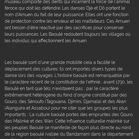
museau comporte des dents qui incarnent la force de l'animal
féroce qui doit les défendre. Les danses Djè et Dô portent le
nom d'Amuen du fait de leur puissance. Elles ont une fonction
de protection contre les envieux et les malfaiteurs. Ces Amuen
ont besoin d'être réactivé par des sacrifices pour conserver
leurs puissances. Les Baoulé redoutent toujours les villages où
les individus qui affectionnent les Amuen.
Les baoulé sont d'une grande mobilité cela a facilité le
déplacement des cultures. Ils ont importés divers types de
danse lors des voyages. L'histoire baoulé est remarquable par
le caractère récent de la constitution de l'ethnie ; avant 1730, les
Baoulé en tant que tels n'existaient pas ; par le caractère
extrêmement hétérogène du fond d'origine constitué par des
Gouro, des Sénoufo (Tagouana, Djimini, Djamala) et des Akan
(Alanguira et Assabou) pour ne citer que les groupes les plus
importants ; La culture baoulé portes des empruntes des Gouro,
des Malinké et des Wan. Cette influence culturelle malinké sur
les peuples Baoulé se manifeste de façon plus directe au nord
de la région baoulé (vallée du Bandaman) dans le département