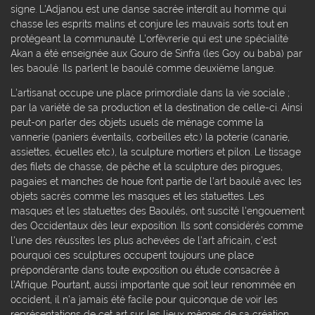
signe. L'Adjanou est une danse sacrée interdit au homme qui
chasse les esprits malins et conjure les mauvais sorts tout en
protégeant la communauté. L'orfèvrerie qui est une spécialité
Akan a été enseignée aux Gouro de Sinfra (les Goy ou baba) par
les baoulé. Ils parlent le baoulé comme deuxième langue.
L'artisanat occupe une place primordiale dans la vie sociale ;
par la variété de sa production et la destination de celle-ci. Ainsi
peut-on parler des objets usuels de ménage comme la
vannerie (paniers éventails, corbeilles etc.) la poterie (canarie,
assiettes, écuelles etc.), la sculpture mortiers et pilon. Le tissage
des filets de chasse, de pêche et la sculpture des pirogues,
pagaies et manches de houe font partie de l'art baoulé avec les
objets sacrés comme les masques et les statuettes. Les
masques et les statuettes des Baoulés, ont suscité l'engouement
des Occidentaux dès leur exposition. Ils sont considérés comme
l'une des réussites les plus achevées de l'art africain, c'est
pourquoi ces sculptures occupent toujours une place
prépondérante dans toute exposition ou étude consacrée à
l'Afrique. Pourtant, aussi importante que soit leur renommée en
occident, il n'a jamais été facile pour quiconque de voir les
représentations de cet art sur les lieux mêmes de sa création