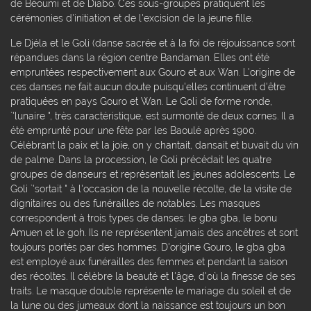
de Béoumi et de Diabo. Ces sous-groupes pratiquent les
cérémonies d'initiation et de l'excision de la jeune fille.
Le Djéla et le Goli (danse sacrée et à la foi de réjouissance sont
répandues dans la région centre Bandaman. Elles ont été
empruntées respectivement aux Gouro et aux Wan. L'origine de
ces danses ne fait aucun doute puisqu'elles continuent d'être
pratiquées en pays Gouro et Wan. Le Goli de forme ronde,
`'lunaire ", très caractéristique, est surmonté de deux cornes. Il a
été emprunté pour une fête par les Baoulé après 1900.
Célébrant la paix et la joie, on y chantait, dansait et buvait du vin
de palme. Dans la procession, le Goli précédait les quatre
groupes de danseurs et représentait les jeunes adolescents. Le
Goli `'sortait " à l'occasion de la nouvelle récolte, de la visite de
dignitaires ou des funérailles de notables. Les masques
correspondent à trois types de danses: le gba gba, le bonu
Amuen et le goh. Ils ne représentent jamais des ancêtres et sont
toujours portés par des hommes. D'origine Gouro, le gba gba
est employé aux funérailles des femmes et pendant la saison
des récoltes. Il célèbre la beauté et l'âge, d'où la finesse de ses
traits. Le masque double représente le mariage du soleil et de
la lune ou des jumeaux dont la naissance est toujours un bon