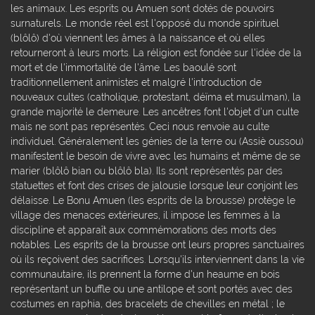
les animaux. Les esprits ou Amuen sont dotés de pouvoirs
surnaturels. Le monde réel est l'opposé du monde spirituel
(blôlô) d'où viennent les âmes à la naissance et où elles
retourneront à leurs morts. La réligion est fondée sur l'idée de la
mort et de l'immortalité de l'âme. Les baoulé sont
traditionnellement animistes et malgré l'introduction de
nouveaux cultes (catholique, protestant, déïma et musulman), la
grande majorité le demeure. Les ancêtres font l'objet d'un culte
mais ne sont pas représentés. Ceci nous renvoie au culte
individuel. Généralement les génies de la terre ou (Assiè oussou)
manifestent le besoin de vivre avec les humains et même de se
marier (blôlô bian ou blôlô bla). Ils sont représentés par des
statuettes et font des crises de jalousie lorsque leur conjoint les
délaisse. Le Bonu Amuen (les esprits de la brousse) protège le
village des menaces extérieures, il impose les femmes à la
discipline et apparaît aux commémorations des morts des
notables. Les esprits de la brousse ont leurs propres sanctuaires
où ils reçoivent des sacrifices. Lorsqu'ils interviennent dans la vie
communautaire, ils prennent la forme d'un heaume en bois
représentant un buffle ou une antilope et sont portés avec des
costumes en raphia, des bracelets de chevilles en métal ; le